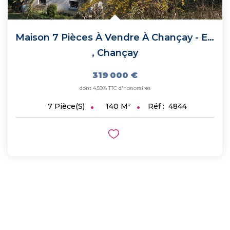
Maison 7 Pièces À Vendre À Chançay - Environnement Agréable
,
Chançay
319 000 €
dont 4,59% TTC d'honoraires
140
M²
Réf :
4844
7
Pièce(s)