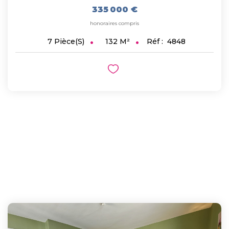
335 000 €
honoraires compris
132
M²
Réf :
4848
7
Pièce(s)