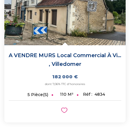
A VENDRE MURS Local Commercial À Villedômer - 110 M², 5...
,
Villedomer
182 000 €
dont 7,06% TTC d'honoraires
110
M²
Réf :
4834
5
Pièce(s)