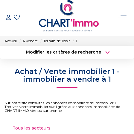
ACHETER
Accueil
A vendre
Terrain-de-loisir
1
LOUER
Modifier les critères de recherche
Type de transaction
Localisation
Acheter
Localisation
ESTIMER
Achat / Vente immobilier 1 -
Type de bien
Surface min
Sélectionnez...
immobilier a vendre à 1
GÉRER
Budget max
Plus de critères
BIENS VENDUS
Sur notre site consultez les annonces immobilière de immobilier 1.
Créer une alerte
Trouvez votre immobilier sur 1 grâce aux annonces immobilières de
CHART'IMMO Vernou sur brenne.
NOTRE AGENCE
Tous les secteurs