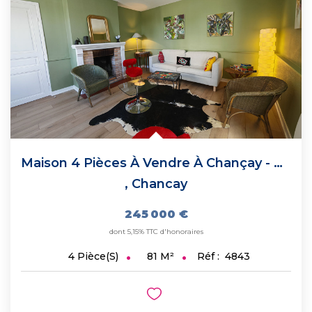
Maison 4 Pièces À Vendre À Chançay - Posez Vos Valises !
,
Chancay
245 000 €
dont 5,15% TTC d'honoraires
81
M²
Réf :
4843
4
Pièce(s)