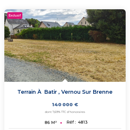
Exclusif
Terrain À Batir
,
Vernou Sur Brenne
140 000 €
dont 7,69% TTC d'honoraires
Réf :
4813
86
M²