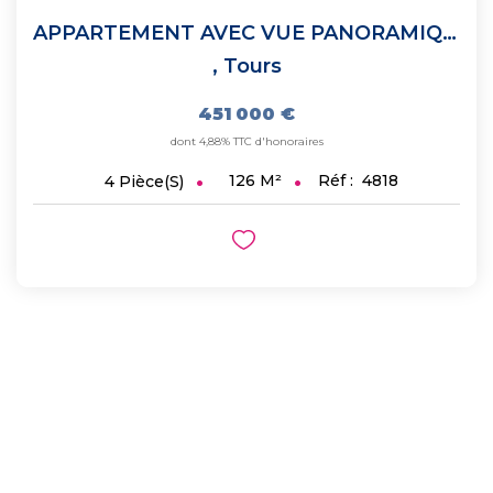
APPARTEMENT AVEC VUE PANORAMIQUE ET BALCON/TERRASSE FILANT
,
Tours
451 000 €
dont 4,88% TTC d'honoraires
126
M²
Réf :
4818
4
Pièce(s)