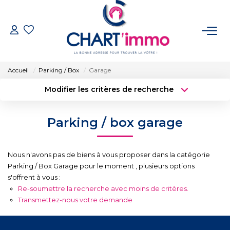
ACHETER
Accueil
Parking / Box
Garage
LOUER
Modifier les critères de recherche
Type de transaction
Localisation
Acheter
Localisation
ESTIMER
Parking / box garage
Type de bien
Surface min
Sélectionnez...
GÉRER
Nous n'avons pas de biens à vous proposer dans la catégorie
Budget max
Plus de critères
Parking / Box Garage pour le moment , plusieurs options
BIENS VENDUS
s'offrent à vous :
Créer une alerte
Re-soumettre la recherche avec moins de critères.
Transmettez-nous votre demande
NOTRE AGENCE