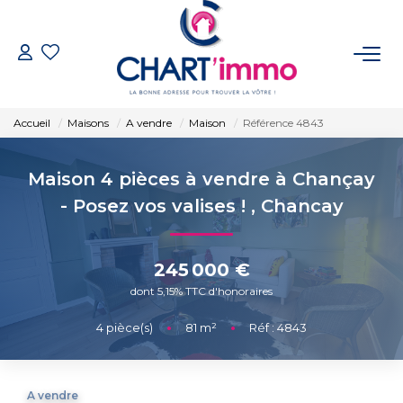
ACHETER
Accueil
Maisons
A vendre
Maison
Référence 4843
LOUER
Maison 4 pièces à vendre à Chançay
ESTIMER
- Posez vos valises !
,
Chancay
GÉRER
245 000 €
dont 5,15% TTC d'honoraires
BIENS VENDUS
4
pièce(s)
•
81
m²
•
Réf : 4843
NOTRE AGENCE
A vendre