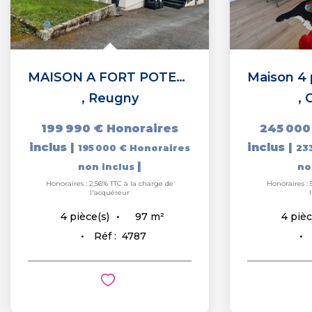
MAISON A FORT POTENTIEL D'AGRANDISSEMENT A REUGNY
,
Reugny
,
199 990 €
Honoraires
245 000
inclus
|
inclus
|
195 000 €
Honoraires
23
|
non inclus
no
Honoraires : 2,56% TTC à la charge de
Honoraires : 
l'acquéreur
97
m²
4
pièce(s)
4
pièc
Réf :
4787